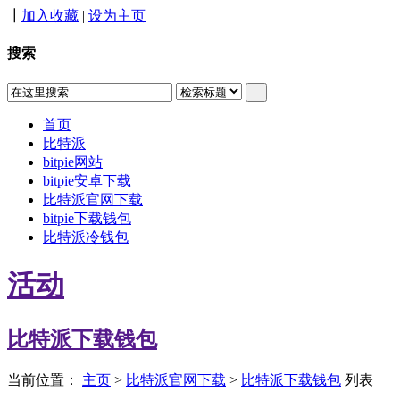
┃
加入收藏
|
设为主页
搜索
首页
比特派
bitpie网站
bitpie安卓下载
比特派官网下载
bitpie下载钱包
比特派冷钱包
活动
比特派下载钱包
当前位置：
主页
>
比特派官网下载
>
比特派下载钱包
列表