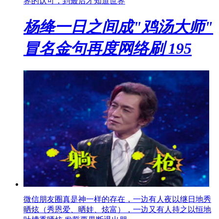
界的认可，到最后才知道世界
杨绛一日之间成"鸡汤大师"
冒名金句再度网络刷
195
微信朋友圈真是神一样的存在，一边有人夜以继日地秀
晒炫（秀恩爱、晒娃、炫富），一边又有人持之以恒地