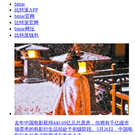
bitpie
比特派APP
bitpie官网
比特派官网
bitpie网址
比特派钱包
去年中国电影获得440.69亿元总票房，但拥有千亿级市
场需求的电影衍生品却处于初级阶段。5月26日，中国电